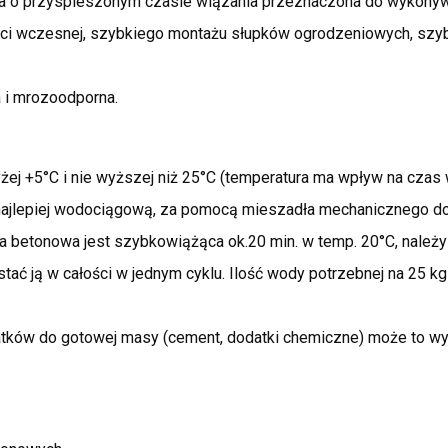
a o przyspieszonym czasie wiązania przeznaczona do wykonyw
ci wczesnej, szybkiego montażu słupków ogrodzeniowych, szy
 i mrozoodporna.
ej +5°C i nie wyższej niż 25°C (temperatura ma wpływ na czas 
ajlepiej wodociągową, za pomocą mieszadła mechanicznego do
a betonowa jest szybkowiążąca ok.20 min. w temp. 20°C, należ
ać ją w całości w jednym cyklu. Ilość wody potrzebnej na 25 kg 
tków do gotowej masy (cement, dodatki chemiczne) może to w