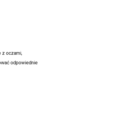
e z oczami,
osować odpowiednie