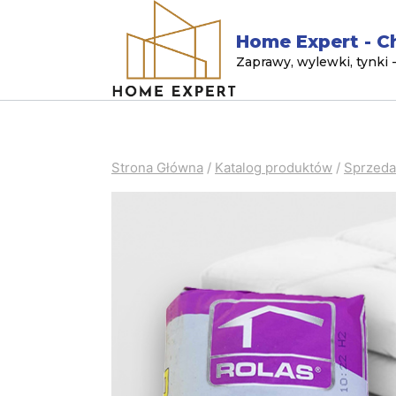
Home Expert - C
Zaprawy, wylewki, tynki
Strona Główna
/
Katalog produktów
/
Sprzeda