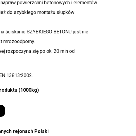
 napraw powierzchni betonowych i elementów
nież do szybkiego montażu słupków
na ściskanie SZYBKIEGO BETONU jest nie
st mrozoodporny.
j rozpoczyna się po ok. 20 min od
 EN 13813:2002.
produktu (1000kg)
a
ych rejonach Polski