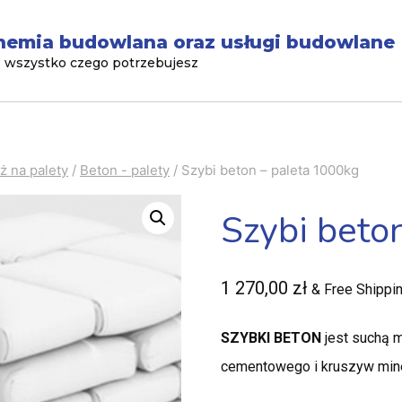
hemia budowlana oraz usługi budowlane
 - wszystko czego potrzebujesz
ż na palety
/
Beton - palety
/
Szybi beton – paleta 1000kg
Szybi beto
1 270,00
zł
& Free Shippi
SZYBKI BETON
jest suchą 
cementowego i kruszyw mine