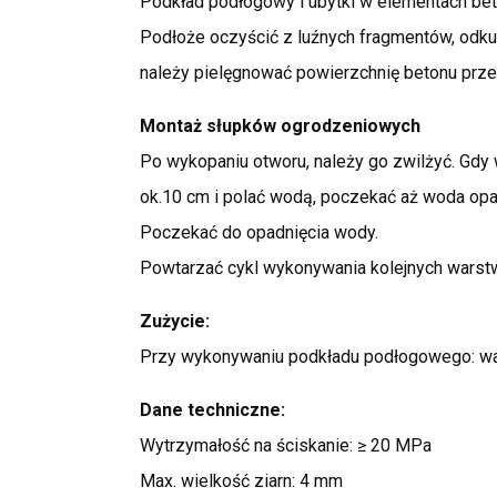
Podkład podłogowy i ubytki w elementach be
Podłoże oczyścić z luźnych fragmentów, odku
należy pielęgnować powierzchnię betonu przez
Montaż słupków ogrodzeniowych
Po wykopaniu otworu, należy go zwilżyć. Gd
ok.10 cm i polać wodą, poczekać aż woda opad
Poczekać do opadnięcia wody.
Powtarzać cykl wykonywania kolejnych warstw 
Zużycie:
Przy wykonywaniu podkładu podłogowego: war
Dane techniczne:
Wytrzymałość na ściskanie: ≥ 20 MPa
Max. wielkość ziarn: 4 mm