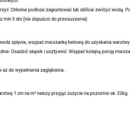
tonowych.
rzyć. Chłonne podłoże zagruntować lub obficie zwilżyć wodą. P
 min 5 dni (nie dopuścić do przesuszenia).
y woda spłynie, wsypać mieszankę betową do uzyskania warstwy
nie. Osadzić słupek i usztywnić. Wsypać kolejną porcję miesza
aż do wypełnienia zaglębienia .
stwę 1 cm na m² należy przyjąć zużycie na poziomie ok. 20kg.