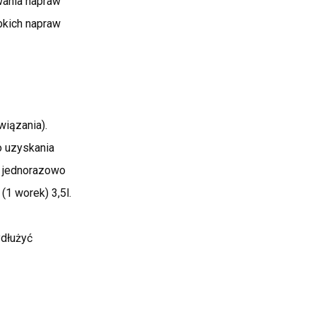
ania napraw
bkich napraw
wiązania).
 uzyskania
y jednorazowo
(1 worek) 3,5l.
ydłużyć