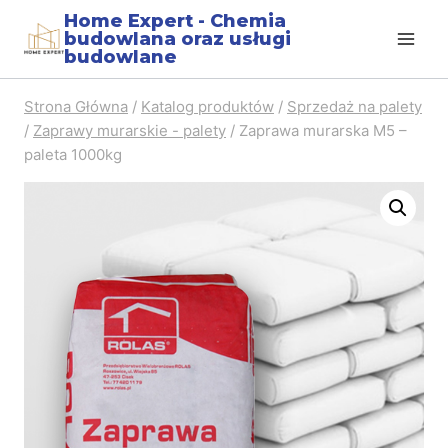
Home Expert - Chemia
budowlana oraz usługi
budowlane
Strona Główna
/
Katalog produktów
/
Sprzedaż na palety
/
Zaprawy murarskie - palety
/
Zaprawa murarska M5 –
paleta 1000kg